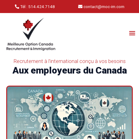
Aller
Tél : 514.424.7148
contact@moc-im.com
au
contenu
Me
Pri
Recrutement à l’international conçu à vos besoins
Aux employeurs du Canada