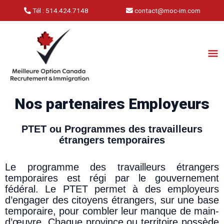
Aller
Tél : 514.424.7148
contact@moc-im.com
au
contenu
Me
Pri
Nos partenaires Employeurs
PTET ou Programmes des travailleurs
étrangers temporaires
Le programme des travailleurs étrangers
temporaires est régi par le gouvernement
fédéral. Le PTET permet à des employeurs
d’engager des citoyens étrangers, sur une base
temporaire, pour combler leur manque de main-
d’œuvre. Chaque province ou territoire possède